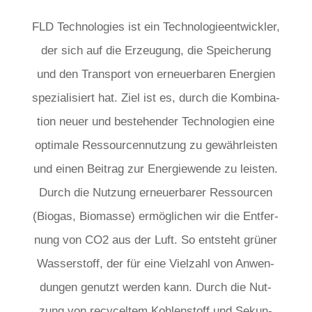
FLD Tech­no­lo­gies ist ein Tech­no­lo­gie­ent­wick­ler,
der sich auf die Erzeu­gung, die Spei­che­rung
und den Trans­port von erneu­er­ba­ren Ener­gien
spe­zia­li­siert hat. Ziel ist es, durch die Kom­bi­na­
ti­on neu­er und bestehen­der Tech­no­lo­gien eine
opti­ma­le Res­sour­cen­nut­zung zu gewähr­leis­ten
und einen Bei­trag zur Ener­gie­wen­de zu leis­ten.
Durch die Nut­zung erneu­er­ba­rer Res­sour­cen
(Bio­gas, Bio­mas­se) ermög­li­chen wir die Ent­fer­
nung von CO2 aus der Luft. So ent­steht grü­ner
Was­ser­stoff, der für eine Viel­zahl von Anwen­
dun­gen genutzt wer­den kann. Durch die Nut­
zung von recy­cel­tem Koh­len­stoff und Sekun­