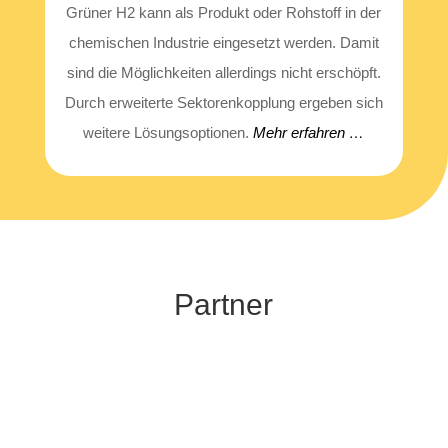
Grü­ner H2 kann als Pro­dukt oder Roh­stoff in der
che­mi­schen Indus­trie ein­ge­setzt wer­den. Damit
sind die Mög­lich­kei­ten aller­dings nicht erschöpft.
Durch erwei­ter­te Sek­to­ren­kopp­lung erge­ben sich
wei­te­re Lösungs­op­tio­nen.
Mehr erfah­ren …
Part­ner