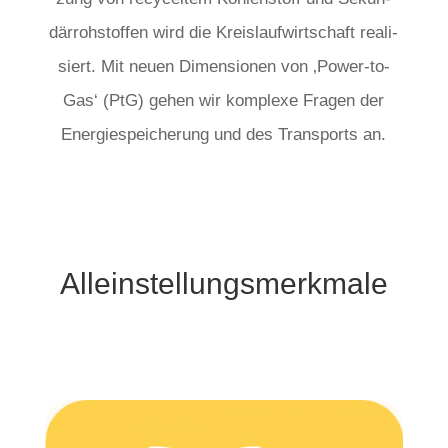
där­roh­stof­fen wird die Kreis­lauf­wirt­schaft rea­li­
siert. Mit neu­en Dimen­sio­nen von ‚Power-to-
Gas‘ (PtG) gehen wir kom­ple­xe Fra­gen der
Ener­gie­spei­che­rung und des Trans­ports an.
Allein­stel­lungs­merk­ma­le