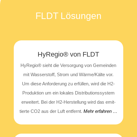
FLDT Lösun­gen
HyRe­gio® von FLDT
HyRe­gio® sieht die Ver­sor­gung von Gemein­den
mit Was­ser­stoff, Strom und Wärme/​Kälte vor.
Um die­se Anfor­de­rung zu erfül­len, wird die H2-
Pro­duk­ti­on um ein loka­les Dis­tri­bu­ti­ons­sys­tem
erwei­tert. Bei der H2-Her­stel­lung wird das emit­
tier­te CO2 aus der Luft ent­fernt.
Mehr erfah­ren …