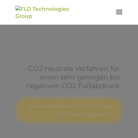
Von Nah­wär­me über indus­
tri­el­le Anwen­dun­gen bis hin
zum Ferntransport
Extrem ska­lier­ba­re Lösungen