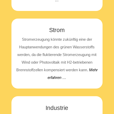
Strom
Strom­erzeu­gung könn­te zukünf­tig eine der
Haupt­an­wen­dun­gen des grü­nen Was­ser­stoffs
wer­den, da die fluk­tie­ren­de Strom­erzeu­gung mit
Wind oder Pho­to­vol­ta­ik mit H2-betrie­be­nen
Brenn­stoff­zel­len kom­pen­siert wer­den kann.
Mehr
erfah­ren …
Indus­trie