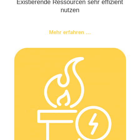
Exis­tie­ren­de Res­sour­cen sehr effi­zi­ent
nutzen
Mehr erfah­ren …