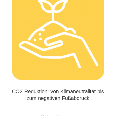
CO2-Reduk­ti­on: von Kli­ma­neu­tra­li­tät bis
zum nega­ti­ven Fußabdruck