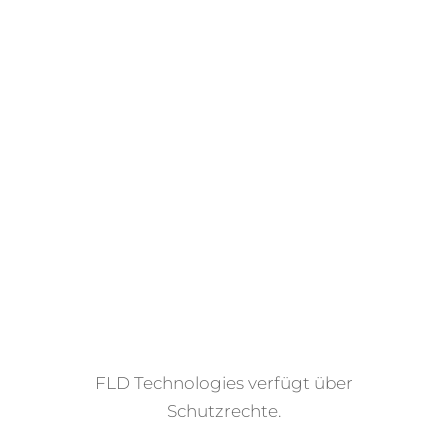
Paten­te
FLD Tech­no­lo­gies ver­fügt über
Schutzrechte.