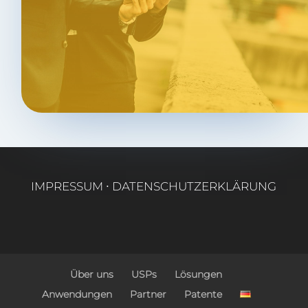
IMPRES­SUM
∙
DATEN­SCHUTZ­ER­KLÄ­RUNG
Über uns
USPs
Lösun­gen
Anwen­dun­gen
Part­ner
Paten­te