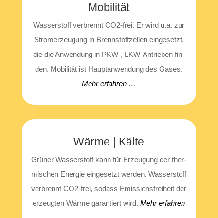
Mobi­li­tät
Was­ser­stoff ver­brennt CO2-frei. Er wird u.a. zur
Strom­erzeu­gung in Brenn­stoff­zel­len ein­ge­setzt,
die die Anwen­dung in PKW‑, LKW-Antrie­ben fin­
den. Mobi­li­tät ist Haupt­an­wen­dung des Gases.
Mehr erfah­ren …
Wär­me | Kälte
Grü­ner Was­ser­stoff kann für Erzeu­gung der ther­
mi­schen Ener­gie ein­ge­setzt wer­den. Was­ser­stoff
ver­brennt CO2-frei, sodass Emis­si­ons­frei­heit der
erzeug­ten Wär­me garan­tiert wird.
Mehr erfah­ren
…