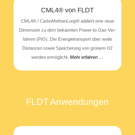
CML4® von FLDT
CML4® / Car­bo­Me­than­Loop® addiert eine neue
Dimen­si­on zu dem bekann­ten Power-to Gas-Ver­
fah­ren (PtG). Der Ener­gie­trans­port über wei­te
Distan­zen sowie Spei­che­rung von grü­nem H2
wer­den ermög­licht.
Mehr erfah­ren …
FLDT Anwen­dun­gen