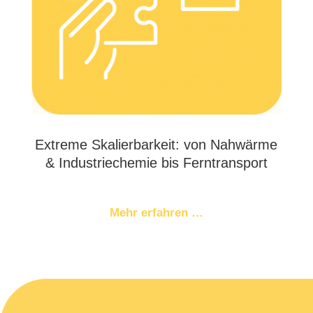
Extre­me Ska­lier­bar­keit: von Nah­wär­me
& Indus­trie­che­mie bis Ferntransport
Mehr erfah­ren …