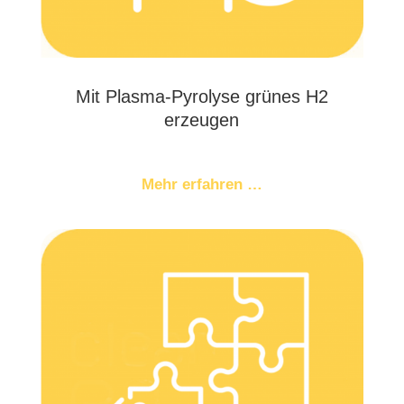
Mit Plas­ma-Pyro­ly­se grü­nes H2
erzeugen
Mehr erfah­ren …